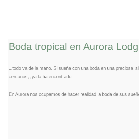
CONFORT
MODERNO
BUNGALOW
FAMILIAR
Facebook
Boda tropical en Aurora Lod
Instagram
CONFORT
MODERNO
AURORA 
...todo va de la mano. Si sueña con una boda en una preciosa is
cercanos, ¡ya la ha encontrado!
Facebook
Instagram
En Aurora nos ocupamos de hacer realidad la boda de sus sueñ
AURORA 