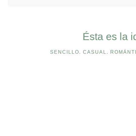
Ésta es la 
SENCILLO. CASUAL. ROMÁNTI
PIZZ'AU
C
PIZZ'AU