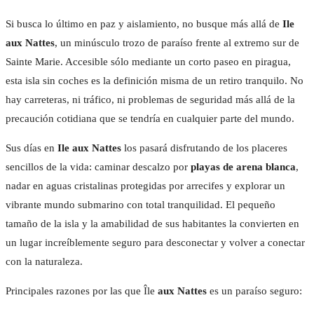
Si busca lo último en paz y aislamiento, no busque más allá de
Ile
aux Nattes
, un minúsculo trozo de paraíso frente al extremo sur de
Sainte Marie. Accesible sólo mediante un corto paseo en piragua,
esta isla sin coches es la definición misma de un retiro tranquilo. No
hay carreteras, ni tráfico, ni problemas de seguridad más allá de la
precaución cotidiana que se tendría en cualquier parte del mundo.
Sus días en
Ile aux Nattes
los pasará disfrutando de los placeres
sencillos de la vida: caminar descalzo por
playas de arena blanca
,
nadar en aguas cristalinas protegidas por arrecifes y explorar un
vibrante mundo submarino con total tranquilidad. El pequeño
tamaño de la isla y la amabilidad de sus habitantes la convierten en
un lugar increíblemente seguro para desconectar y volver a conectar
CONFORT MODER
con la naturaleza.
Facebook
Instagram
Principales razones por las que Île
aux Nattes
es un paraíso seguro: