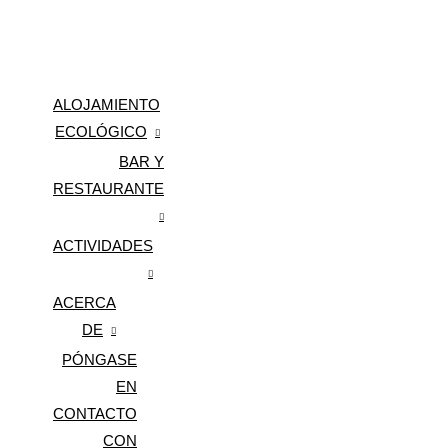
BAR AURORA
ALOJAMIENTO
ECOLÓGICO
BAR Y
ALOJAMIENTO EN AU
RESTAURANTE
NUESTRAS HABITACI
ACTIVIDADES
AURORA RESTO
ACERCA
DESCUBRE LA ISLA DE LA
DE
EXCURSIONES
PÓNGASE
SOBRE AURORA
EN
CERTIFICACIÓN ECOL
CONTACTO
CON