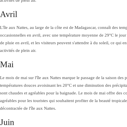
activités de plein air.
Avril
PIZZ'AU
L'île aux Nattes, au large de la côte est de Madagascar, connaît des tem
PIZZ'AURORA
occasionnelles en avril, avec une température moyenne de 29°C le jour e
de pluie en avril, et les visiteurs peuvent s'attendre à du soleil, ce qui e
activités de plein air.
Mai
Le mois de mai sur l'île aux Nattes marque le passage de la saison des p
températures douces avoisinant les 20°C et une diminution des précipita
sont chaudes et agréables pour la baignade. Le mois de mai offre des c
agréables pour les touristes qui souhaitent profiter de la beauté tropicale
Facebook
Instagram (en
décontractée de l'île aux Nattes.
anglais)
ACTIVITÉS
Juin
DÉCOUVREZ L'ÎLE AUX