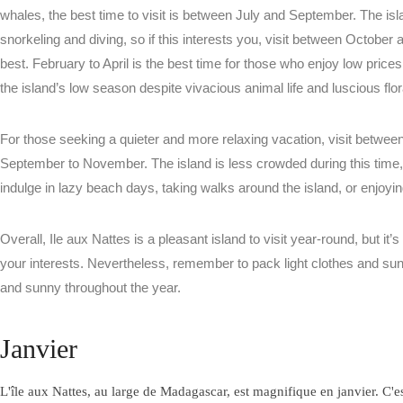
whales, the best time to visit is between July and September. The isla
snorkeling and diving, so if this interests you, visit between October
best. February to April is the best time for those who enjoy low prices 
the island’s low season despite vivacious animal life and luscious flor
BUNGALOW
CONFORT
NOS CHAMBRES
For those seeking a quieter and more relaxing vacation, visit betwe
September to November. The island is less crowded during this time, a
indulge in lazy beach days, taking walks around the island, or enjoying
BUNGALOW
FAMILIAL
Overall, Ile aux Nattes is a pleasant island to visit year-round, but it’
your interests. Nevertheless, remember to pack light clothes and su
BUNGALOW
and sunny throughout the year.
CONFORT
CONFORT
Janvier
MODERNE
L'île aux Nattes, au large de Madagascar, est magnifique en janvier. C'e
BUNGALOW