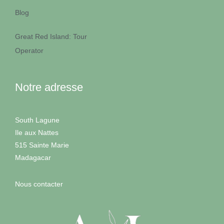
CONTACT
Blog
RÉSERVER
Great Red Island: Tour
Operator
MARIAGES
TROPICAUX
Notre adresse
South Lagune
Ile aux Nattes
515 Sainte Marie
Madagacar
Facebook
Instagram (en
anglais)
Nous contacter
CONTACT
RÉSERVER