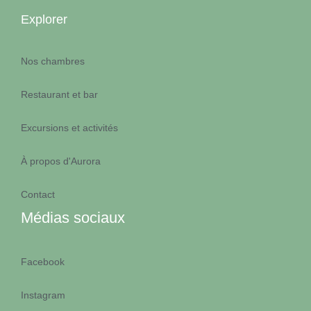
Explorer
RETRAITES DE YOGA
Nos chambres
CERTIFICATION
ÉCOLOGIQUE
Restaurant et bar
Excursions et activités
MARIAGES
À propos d'Aurora
TROPICAUX
ILE AUX NATTES
Contact
Médias sociaux
TEAM AURORA
Facebook
Facebook
Instagram (en
Instagram
RETRAITES DE YOGA
anglais)