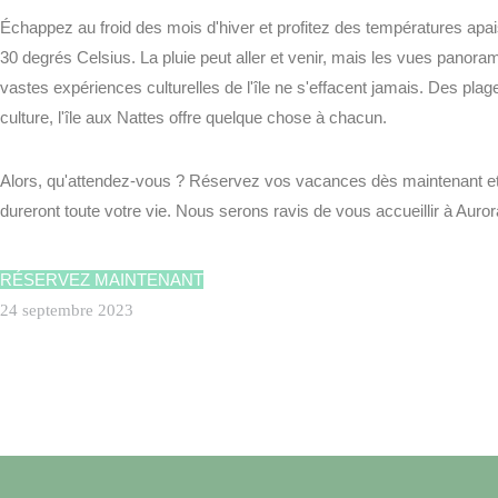
Échappez au froid des mois d'hiver et profitez des températures apa
30 degrés Celsius. La pluie peut aller et venir, mais les vues panora
vastes expériences culturelles de l'île ne s'effacent jamais. Des pla
culture, l'île aux Nattes offre quelque chose à chacun.
Alors, qu'attendez-vous ? Réservez vos vacances dès maintenant et
CERTIFICATION
ÉCOLOGIQUE
dureront toute votre vie. Nous serons ravis de vous accueillir à Auro
Facebook
Instagram (en
RÉSERVEZ MAINTENANT
anglais)
24 septembre 2023
À PROPOS
A PROPOS D'AURORA
ILE AUX NATTES
TEAM AURORA