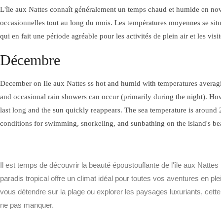
L'île aux Nattes connaît généralement un temps chaud et humide en no
INSTALLATIONS À
occasionnelles tout au long du mois. Les températures moyennes se situ
AURORA
qui en fait une période agréable pour les activités de plein air et les visit
MASSAGE NOSYLANG
Décembre
December on Ile aux Nattes ss hot and humid with temperatures avera
and occasional rain showers can occur (primarily during the night). How
last long and the sun quickly reappears. The sea temperature is around 
conditions for swimming, snorkeling, and sunbathing on the island's be
Facebook
Instagram (en
Il est temps de découvrir la beauté époustouflante de l'île aux Nattes !
anglais)
paradis tropical offre un climat idéal pour toutes vos aventures en ple
À PROPOS
vous détendre sur la plage ou explorer les paysages luxuriants, cette î
A PROPOS D'AURORA
INSTALLATIONS À
ne pas manquer.
AURORA