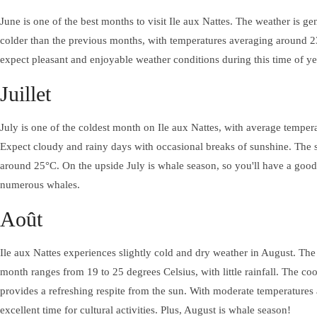
NATTES
June is one of the best months to visit Ile aux Nattes. The weather is ge
colder than the previous months, with temperatures averaging around 23
expect pleasant and enjoyable weather conditions during this time of ye
Juillet
EXCURSIONS
July is one of the coldest month on Ile aux Nattes, with average tempe
Expect cloudy and rainy days with occasional breaks of sunshine. The s
around 25°C. On the upside July is whale season, so you'll have a goo
numerous whales.
Août
ACTIVITÉS
Facebook
Instagra
ACTIVITÉS
Ile aux Nattes experiences slightly cold and dry weather in August. The
DÉCOUVREZ L'ÎLE AUX
NATTES
month ranges from 19 to 25 degrees Celsius, with little rainfall. The c
provides a refreshing respite from the sun. With moderate temperatures
excellent time for cultural activities. Plus, August is whale season!