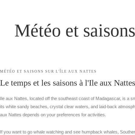
Météo et saisons 
ÉCOLODGE
SÉJOUR À AURORA
MÉTÉO ET SAISONS SUR L'ÎLE AUX NATTES
Le temps et les saisons à l'Ile aux Natte
Ile aux Nattes, located off the southeast coast of Madagascar, is a s
its white sandy beaches, crystal clear waters, and laid-back atmospher
aux Nattes depends on your preferences for activities.
NOS CHAMBRES
If you want to go whale watching and see humpback whales, Southe