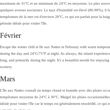
maximum de 31°C et un minimum de 24°C en moyenne. Le plus souvent 
FAMILIAL
quelques averses nocturnes. Le taux d'humidité est élevé (80-90%), il fa
Facebook
Instagram
température de la mer est d'environ 28°C, ce qui est parfait pour la baig
(en anglais)
période idéale pour visiter l'île.
BAR-RESTAURANT
CONFORT
AURORA RESTO
Février
MODERNE
Escape the winter chill at Ile aux Nattes in February with warm temper
during the day and 24°C/75°F at night. As always, the island experiences
long, and primarily during the night. It's a beautiful month for enjoyin
Facebook
Instagram
scenery.
(en anglais)
Mars
AURORA BAR
AURORA 
L'île aux Nattes connaît un temps chaud et humide avec des pluies occa
température moyenne de 24°C à 30°C. Malgré les pluies occasionnelles,
idéale pour visiter l'île car le temps est généralement ensoleillé, ce qui 
AURORA