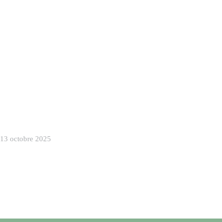
Facebook
Instagram (en a
Facebook
Instagram (en a
13 octobre 2025