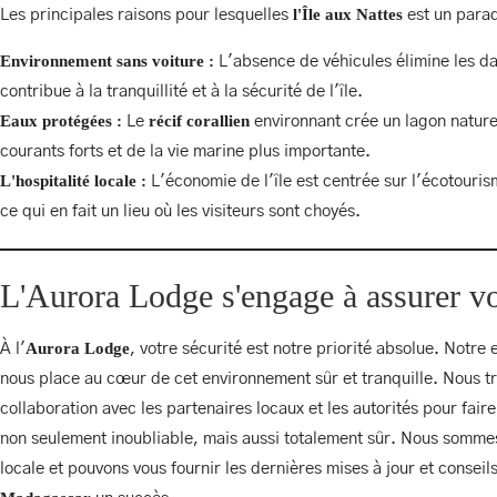
l'Île aux Nattes
Les principales raisons pour lesquelles
est un parad
Environnement sans voiture :
L'absence de véhicules élimine les dan
contribue à la tranquillité et à la sécurité de l'île.
Eaux protégées :
récif corallien
Le
environnant crée un lagon nature
courants forts et de la vie marine plus importante.
RETRAITES DE YOG
L'hospitalité locale :
L'économie de l'île est centrée sur l'écotouris
ce qui en fait un lieu où les visiteurs sont choyés.
Facebook
Instagram (en a
L'Aurora Lodge s'engage à assurer vo
RETRAITES DE YOG
Aurora Lodge
À l'
, votre sécurité est notre priorité absolue. Notr
nous place au cœur de cet environnement sûr et tranquille. Nous tra
collaboration avec les partenaires locaux et les autorités pour faire
Facebook
Instagram (en a
Facebook
Instagram (en a
non seulement inoubliable, mais aussi totalement sûr. Nous sommes
locale et pouvons vous fournir les dernières mises à jour et conseil