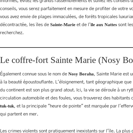
informés, évitez les grands rassemblements et suivez les conseils 
conseils, vous serez parfaitement en mesure de profiter de votre 
vous avez envie de plages immaculées, de forêts tropicales luxuri
Sainte-Marie
île aux Nattes
décontractée, les îles de
et de l'
sont le
recherchez.
ACTIVITÉS
Le coffre-fort Sainte Marie (Nosy Bo
Nosy Boraha
Également connue sous le nom de
, Sainte Marie est un
à la beauté époustouflante. L'éloignement, tant géographique que 
du continent est son plus grand atout. Ici, la vie se déroule à un ryt
ILE AUX NATTES
circulation automobile et des foules, vous trouverez des habitants 
tuk-tuk
, et la principale "heure de pointe" est marquée par l'eff
qui partent en mer.
BUNGALOW FAMILI
Les crimes violents sont pratiquement inexistants sur l'île. La plu