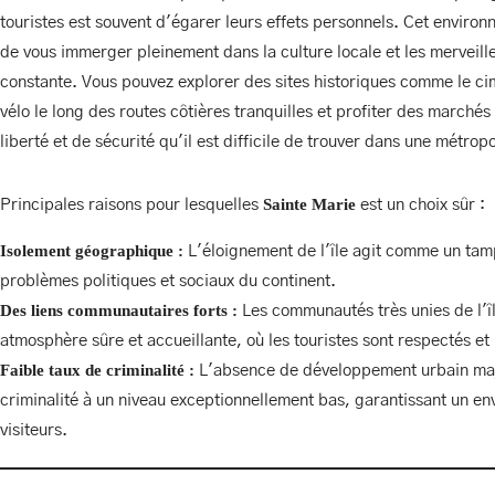
ILE AUX NATTES
touristes est souvent d'égarer leurs effets personnels. Cet enviro
de vous immerger pleinement dans la culture locale et les merveille
constante. Vous pouvez explorer des sites historiques comme le cim
vélo le long des routes côtières tranquilles et profiter des marché
BUNGALOW FAMILI
MASSAGE NOSYLA
liberté et de sécurité qu'il est difficile de trouver dans une métrop
Facebook
Instagram (en a
Sainte Marie
Principales raisons pour lesquelles
est un choix sûr :
Isolement géographique :
L'éloignement de l'île agit comme un tam
problèmes politiques et sociaux du continent.
MASSAGE NOSYLA
Des liens communautaires forts :
Les communautés très unies de l'îl
atmosphère sûre et accueillante, où les touristes sont respectés et
Facebook
Instagram (en a
Faible taux de criminalité :
L'absence de développement urbain maje
criminalité à un niveau exceptionnellement bas, garantissant un en
visiteurs.