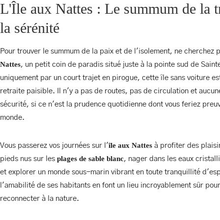
TEAM AURORA
L'Île aux Nattes : Le summum de la tr
la sérénité
Pour trouver le summum de la paix et de l'isolement, ne cherchez pa
CONFORT MODER
Nattes
, un petit coin de paradis situé juste à la pointe sud de Sai
TEAM AURORA
uniquement par un court trajet en pirogue, cette île sans voiture e
retraite paisible. Il n'y a pas de routes, pas de circulation et auc
sécurité, si ce n'est la prudence quotidienne dont vous feriez preu
monde.
CONFORT MODER
INSTALLATIONS À AU
île aux Nattes
Vous passerez vos journées sur l'
à profiter des plaisi
plages de sable blanc
pieds nus sur les
, nager dans les eaux cristall
et explorer un monde sous-marin vibrant en toute tranquillité d'esprit
l'amabilité de ses habitants en font un lieu incroyablement sûr pou
INSTALLATIONS À AU
reconnecter à la nature.