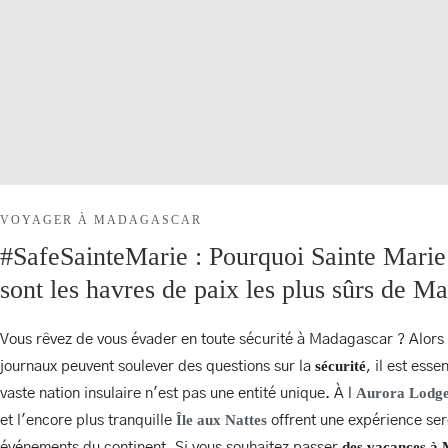
RÉSERVER
AURORA BAR
NOS CHAMBRES
VOYAGER À MADAGASCAR
#SafeSainteMarie : Pourquoi Sainte Marie e
AURORA BAR
sont les havres de paix les plus sûrs de M
NOS CHAMBRES
EXCURSIONS
Vous rêvez de vous évader en toute sécurité à Madagascar ? Alors q
sécurité
journaux peuvent soulever des questions sur la
, il est ess
CERTIFICATION ÉCOLO
Aurora Lodg
vaste nation insulaire n'est pas une entité unique. À l
Île aux Nattes
et l'encore plus tranquille
offrent une expérience sere
des vacances à 
événements du continent. Si vous souhaitez passer