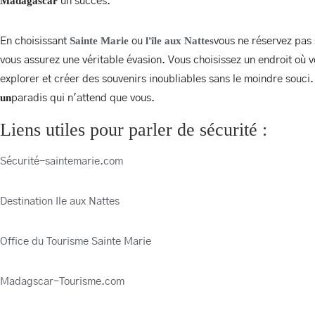
Madagascar
un succès.
Sainte Marie
l'île aux Nattes
En choisissant
ou
vous ne réservez pas
Facebook
Instagram (en a
vous assurez une véritable évasion. Vous choisissez un endroit où 
explorer et créer des souvenirs inoubliables sans le moindre souci
un
paradis qui n'attend que vous.
Liens utiles pour parler de sécurité :
Sécurité-saintemarie.com
MARIAGES TROPICA
Destination Ile aux Nattes
Office du Tourisme Sainte Marie
Madagscar-Tourisme.com
MARIAGES TROPICA