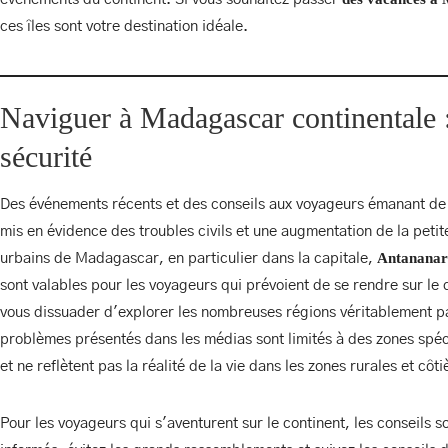
EXCURSIONS
ces îles sont votre destination idéale.
CERTIFICATION ÉCOLO
Naviguer à Madagascar continentale 
PIZZ'AURORA
sécurité
Des événements récents et des conseils aux voyageurs émanant de
mis en évidence des troubles civils et une augmentation de la peti
Antananar
urbains de Madagascar, en particulier dans la capitale,
PIZZ'AURORA
sont valables pour les voyageurs qui prévoient de se rendre sur le 
BUNGALOW CONFO
vous dissuader d'explorer les nombreuses régions véritablement pa
problèmes présentés dans les médias sont limités à des zones spé
et ne reflètent pas la réalité de la vie dans les zones rurales et côti
Pour les voyageurs qui s'aventurent sur le continent, les conseils s
BUNGALOW CONFO
ACTIVITÉS