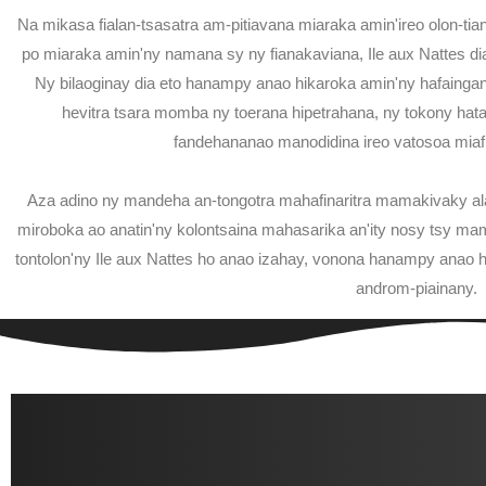
Na mikasa fialan-tsasatra am-pitiavana miaraka amin'ireo olon-t
po miaraka amin'ny namana sy ny fianakaviana, Ile aux Nattes d
Ny bilaoginay dia eto hanampy anao hikaroka amin'ny hafaing
hevitra tsara momba ny toerana hipetrahana, ny tokony hata
fandehananao manodidina ireo vatosoa miafin
Aza adino ny mandeha an-tongotra mahafinaritra mamakivaky al
miroboka ao anatin'ny kolontsaina mahasarika an'ity nosy tsy ma
tontolon'ny Ile aux Nattes ho anao izahay, vonona hanampy anao h
androm-piainany.