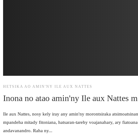
HETSIKA AO AMIN'NY ILE AUX NATTES
Inona no atao amin'ny Ile aux Nattes 
Ile aux Nattes, nosy kely iray any amin'ny morontsiraka atsimoatsinan
mpandeha mitady fitoniana, hatsaran-tarehy voajanahary, ary fiatoana
andavanandro. Raha ny...