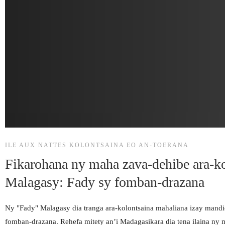
ILE AUX NATTES KOLONTSAINA EO AN-TOERANA
Fikarohana ny maha zava-dehibe ara-k
Malagasy: Fady sy fomban-drazana
Ny "Fady" Malagasy dia tranga ara-kolontsaina mahaliana izay mandid
fomban-drazana. Rehefa mitety an’i Madagasikara dia tena ilaina ny m