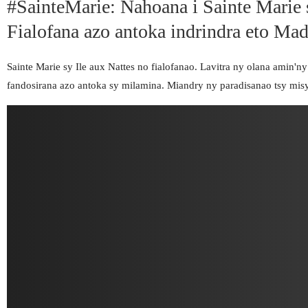
#SainteMarie: Nahoana i Sainte Marie s
Fialofana azo antoka indrindra eto Ma
Sainte Marie sy Ile aux Nattes no fialofanao. Lavitra ny olana amin'n
fandosirana azo antoka sy milamina. Miandry ny paradisanao tsy misy