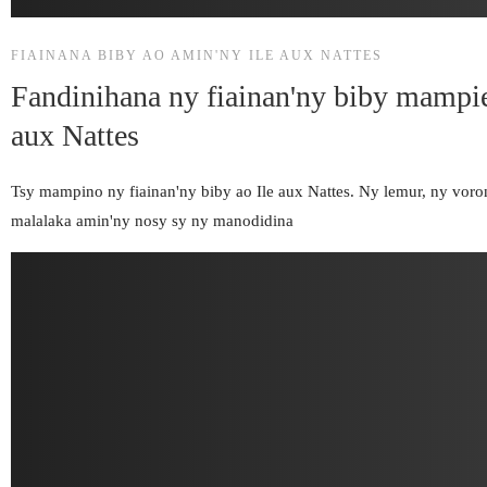
FIAINANA BIBY AO AMIN'NY ILE AUX NATTES
Fandinihana ny fiainan'ny biby mampie
aux Nattes
Tsy mampino ny fiainan'ny biby ao Ile aux Nattes. Ny lemur, ny vor
malalaka amin'ny nosy sy ny manodidina