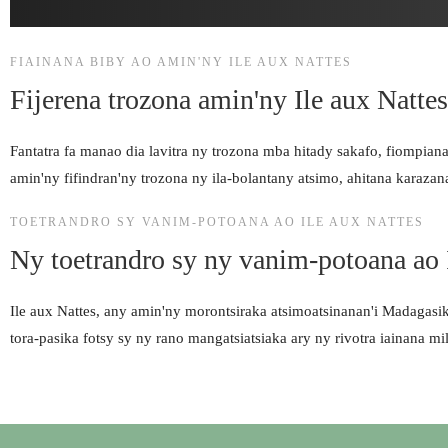
FIAINANA BIBY AO AMIN'NY ILE AUX NATTES
Fijerena trozona amin'ny Ile aux Nattes
Fantatra fa manao dia lavitra ny trozona mba hitady sakafo, fiompiana
amin'ny fifindran'ny trozona ny ila-bolantany atsimo, ahitana karaz
TOETRANDRO SY VANIM-POTOANA AO ILE AUX NATTES
Ny toetrandro sy ny vanim-potoana ao 
Ile aux Nattes, any amin'ny morontsiraka atsimoatsinanan'i Madagasik
tora-pasika fotsy sy ny rano mangatsiatsiaka ary ny rivotra iainana mil