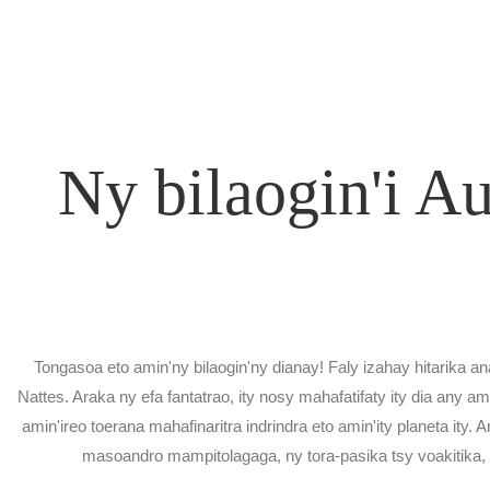
Ny bilaogin'i Au
Tongasoa eto amin'ny bilaogin'ny dianay! Faly izahay hitarika an
Nattes. Araka ny efa fantatrao, ity nosy mahafatifaty ity dia any a
amin'ireo toerana mahafinaritra indrindra eto amin'ity planeta ity.
masoandro mampitolagaga, ny tora-pasika tsy voakitika, 