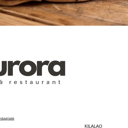
nstagram
KILALAO