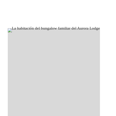
AURORA
ALOJAMIENTO
ECOLÓGICO
ALOJAMIENTO EN
AURORA
NUESTRAS
HABITACIONES