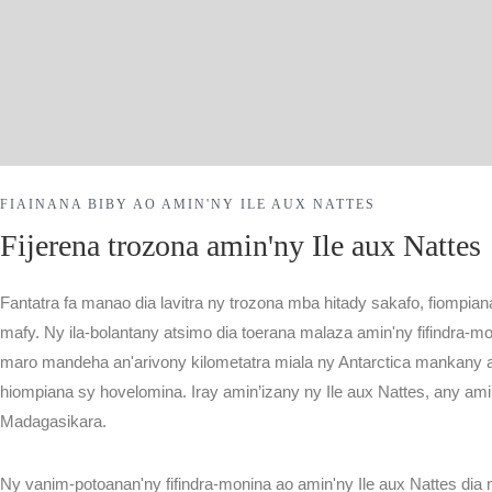
NOSYLANG MASSAGE
FAMPIANARANA AO
AURORA
FIAINANA BIBY AO AMIN'NY ILE AUX NATTES
FAMPIANARANA AO
Fijerena trozona amin'ny Ile aux Nattes
AURORA
Facebook
Instagram
Fantatra fa manao dia lavitra ny trozona mba hitady sakafo, fiompiana
MOMBA A
mafy. Ny ila-bolantany atsimo dia toerana malaza amin'ny fifindra-m
maro mandeha an'arivony kilometatra miala ny Antarctica mankany
hiompiana sy hovelomina. Iray amin’izany ny Ile aux Nattes, any ami
Facebook
Instagram
Madagasikara.
MOMBA A
Ny vanim-potoanan'ny fifindra-monina ao amin'ny Ile aux Nattes di