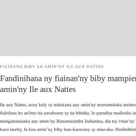
COMFORT
FAMPIANARAN
A MODERINA
FAMILY
BUNGALOW
Facebook
FAMPIANARAN
Instagram
FIAINANA BIBY AO AMIN'NY ILE AUX NATTES
A MODERINA
Fandinihana ny fiainan'ny biby mampie
AURORA 
amin'ny Ile aux Nattes
Facebook
Ile aux Nattes, nosy kely sy mitokana any amin'ny morontsiraka atsimo
Instagram
fialofana ho an'ireo tia zavaboary sy tia bibidia. Io paradisa madiodio 
mangatsiatsiaka any amin’ny Ranomasimbe Indianina, dia tsy vitan’ny
AURORA 
tsara tarehy, fa koa amin’ny biby isan-karazany sy miavaka. Hodinihintsi