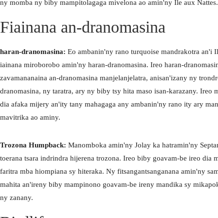
ny momba ny biby mampitolagaga mivelona ao amin'ny Ile aux Nattes.
Fiainana an-dranomasina
haran-dranomasina:
Eo ambanin'ny rano turquoise mandrakotra an'i Il
iainana miroborobo amin'ny haran-dranomasina. Ireo haran-dranomasina
zavamananaina an-dranomasina manjelanjelatra, anisan'izany ny trondr
dranomasina, ny taratra, ary ny biby tsy hita maso isan-karazany. Ireo 
dia afaka mijery an'ity tany mahagaga any ambanin'ny rano ity ary m
mavitrika ao aminy.
AURORA
Trozona Humpback:
Manomboka amin'ny Jolay ka hatramin'ny Septamb
toerana tsara indrindra hijerena trozona. Ireo biby goavam-be ireo dia
faritra mba hiompiana sy hiteraka. Ny fitsangantsanganana amin'ny sa
mahita an'ireny biby mampinono goavam-be ireny mandika sy mikap
AURORA
ny zanany.