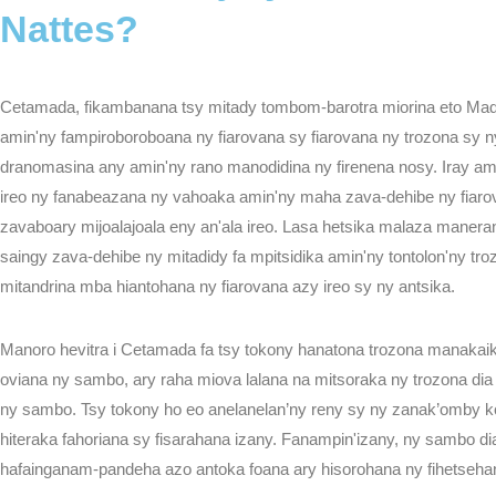
Nattes?
ILE AUX N
Cetamada, fikambanana tsy mitady tombom-barotra miorina eto Mad
amin'ny fampiroboroboana ny fiarovana sy fiarovana ny trozona sy 
dranomasina any amin'ny rano manodidina ny firenena nosy. Iray amin
ireo ny fanabeazana ny vahoaka amin'ny maha zava-dehibe ny fiarov
zavaboary mijoalajoala eny an'ala ireo. Lasa hetsika malaza maneran
saingy zava-dehibe ny mitadidy fa mpitsidika amin'ny tontolon'ny tro
mitandrina mba hiantohana ny fiarovana azy ireo sy ny antsika.
Manoro hevitra i Cetamada fa tsy tokony hanatona trozona manakaik
oviana ny sambo, ary raha miova lalana na mitsoraka ny trozona dia
ny sambo. Tsy tokony ho eo anelanelan’ny reny sy ny zanak’omby k
hiteraka fahoriana sy fisarahana izany. Fanampin'izany, ny sambo d
hafainganam-pandeha azo antoka foana ary hisorohana ny fihetseha