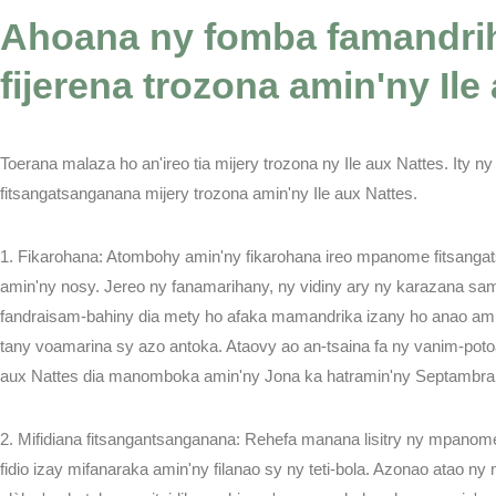
Ahoana ny fomba famandri
fijerena trozona amin'ny Ile
FANAMARINA
Toerana malaza ho an'ireo tia mijery trozona ny Ile aux Nattes. Ity 
fitsangatsanganana mijery trozona amin'ny Ile aux Nattes.
1. Fikarohana: Atombohy amin'ny fikarohana ireo mpanome fitsang
amin'ny nosy. Jereo ny fanamarihany, ny vidiny ary ny karazana sam
fandraisam-bahiny dia mety ho afaka mamandrika izany ho anao am
tany voamarina sy azo antoka. Ataovy ao an-tsaina fa ny vanim-potoa
aux Nattes dia manomboka amin'ny Jona ka hatramin'ny Septambra
2. Mifidiana fitsangantsanganana: Rehefa manana lisitry ny mpanome 
fidio izay mifanaraka amin'ny filanao sy ny teti-bola. Azonao atao n