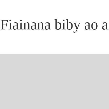
ECO-MITOETRA
MANDRITRA NY
ALINA
Fiainana biby ao a
MIJANONA AO
AMIN'NY
AURORA
ECO-MITOETRA
MANDRITRA NY
ALINA
NY EFITSIKA
MIJANONA AO
AMIN'NY
AURORA
BUNGALOW
COMFORT
NY EFITSIKA
FAMILY
BUNGALOW
BUNGALOW