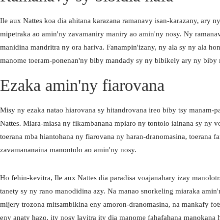
Ile aux Nattes koa dia ahitana karazana ramanavy isan-karazany, ary ny
mipetraka ao amin'ny zavamaniry maniry ao amin'ny nosy. Ny ramanavy
manidina mandritra ny ora hariva. Fanampin'izany, ny ala sy ny ala ho
manome toeram-ponenan'ny biby mandady sy ny bibikely ary ny biby
Ezaka amin'ny fiarovana
Misy ny ezaka natao hiarovana sy hitandrovana ireo biby tsy manam-pa
Nattes. Miara-miasa ny fikambanana mpiaro ny tontolo iainana sy ny 
toerana mba hiantohana ny fiarovana ny haran-dranomasina, toerana fa
zavamananaina manontolo ao amin'ny nosy.
Facebook
In
KILALAO
Ho fehin-kevitra, Ile aux Nattes dia paradisa voajanahary izay manolo
MIKAROKA IRE AUX
NATTES
tanety sy ny rano manodidina azy. Na manao snorkeling miaraka amin'
mijery trozona mitsambikina eny amoron-dranomasina, na mankafy fots
eny anaty hazo, ity nosy lavitra ity dia manome fahafahana manokana h