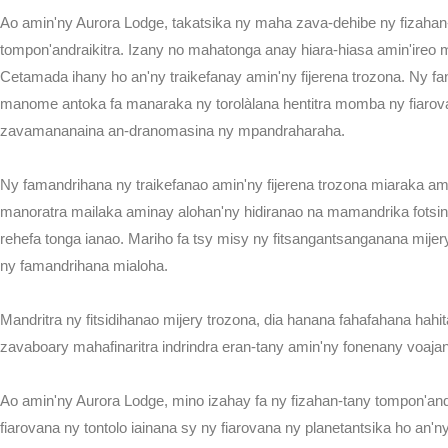
Ao amin'ny Aurora Lodge, takatsika ny maha zava-dehibe ny fizahan-
tompon'andraikitra. Izany no mahatonga anay hiara-hiasa amin'ire
Cetamada ihany ho an'ny traikefanay amin'ny fijerena trozona. Ny 
manome antoka fa manaraka ny torolàlana hentitra momba ny fiarov
zavamananaina an-dranomasina ny mpandraharaha.
YOGA RET
Ny famandrihana ny traikefanao amin'ny fijerena trozona miaraka am
manoratra mailaka aminay alohan'ny hidiranao na mamandrika fotsin
rehefa tonga ianao. Mariho fa tsy misy ny fitsangantsanganana mijery
ny famandrihana mialoha.
YOGA RET
Mandritra ny fitsidihanao mijery trozona, dia hanana fahafahana hahi
zavaboary mahafinaritra indrindra eran-tany amin'ny fonenany voaja
Ao amin'ny Aurora Lodge, mino izahay fa ny fizahan-tany tompon'andr
fiarovana ny tontolo iainana sy ny fiarovana ny planetantsika ho an