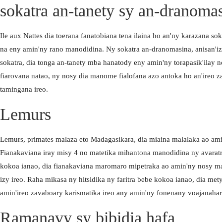
sokatra an-tanety sy an-dranoma
Ile aux Nattes dia toerana fanatobiana tena ilaina ho an'ny karazana sok
na eny amin'ny rano manodidina. Ny sokatra an-dranomasina, anisan'iz
sokatra, dia tonga an-tanety mba hanatody eny amin'ny torapasik'ilay 
fiarovana natao, ny nosy dia manome fialofana azo antoka ho an'ireo 
tamingana ireo.
Lemurs
Lemurs, primates malaza eto Madagasikara, dia miaina malalaka ao amin
Fianakaviana iray misy 4 no matetika mihantona manodidina ny avaratr
kokoa ianao, dia fianakaviana maromaro mipetraka ao amin'ny nosy man
izy ireo. Raha mikasa ny hitsidika ny faritra bebe kokoa ianao, dia me
amin'ireo zavaboary karismatika ireo any amin'ny fonenany voajanahar
Ramanavy sy bibidia hafa