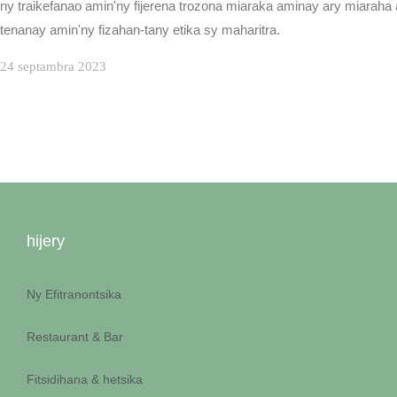
ny traikefanao amin'ny fijerena trozona miaraka aminay ary miaraha
tenanay amin'ny fizahan-tany etika sy maharitra.
24 septambra 2023
hijery
FANAMADY T
Ny Efitranontsika
Restaurant & Bar
Fitsidihana & hetsika
FANAMADY T