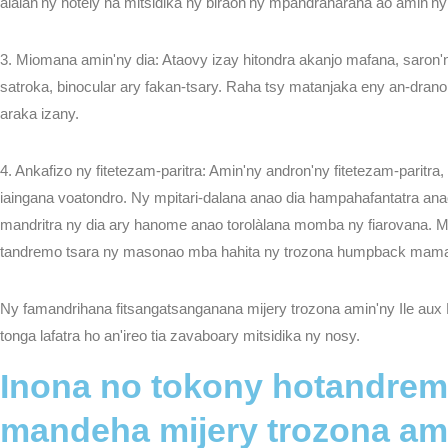
alàlan'ny hotely na mitsidika ny biraon'ny mpandraharaha ao amin'ny
3. Miomana amin'ny dia: Ataovy izay hitondra akanjo mafana, saron
satroka, binocular ary fakan-tsary. Raha tsy matanjaka eny an-dra
araka izany.
4. Ankafizo ny fitetezam-paritra: Amin'ny andron'ny fitetezam-paritra
iaingana voatondro. Ny mpitari-dalana anao dia hampahafantatra an
mandritra ny dia ary hanome anao torolàlana momba ny fiarovana. Man
tandremo tsara ny masonao mba hahita ny trozona humpback mam
Ny famandrihana fitsangatsanganana mijery trozona amin'ny Ile aux 
tonga lafatra ho an'ireo tia zavaboary mitsidika ny nosy.
ILE AUX N
Inona no tokony hotandrem
mandeha mijery trozona ami