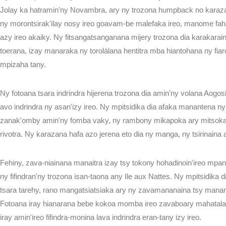
Jolay ka hatramin'ny Novambra, ary ny trozona humpback no karaza
ny morontsirak'ilay nosy ireo goavam-be malefaka ireo, manome fah
azy ireo akaiky. Ny fitsangatsanganana mijery trozona dia karakara
toerana, izay manaraka ny torolàlana hentitra mba hiantohana ny fia
mpizaha tany.
Ny fotoana tsara indrindra hijerena trozona dia amin'ny volana Aogos
avo indrindra ny asan'izy ireo. Ny mpitsidika dia afaka manantena n
zanak'omby amin'ny fomba vaky, ny rambony mikapoka ary mitsoka
rivotra. Ny karazana hafa azo jerena eto dia ny manga, ny tsirinain
Fehiny, zava-niainana manaitra izay tsy tokony hohadinoin'ireo mpa
ny fifindran'ny trozona isan-taona any Ile aux Nattes. Ny mpitsidika 
tsara tarehy, rano mangatsiatsiaka ary ny zavamananaina tsy manam
Fotoana iray hianarana bebe kokoa momba ireo zavaboary mahatala
FANAMARINA
iray amin'ireo fifindra-monina lava indrindra eran-tany izy ireo.