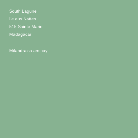
South Lagune
Ile aux Nattes
Facebook
In
515 Sainte Marie
CONTACT
Madagacar
MAMANDRIK
A IZAO
Mifandraisa aminay
Facebook
In
CONTACT
MAMANDRIK
A IZAO