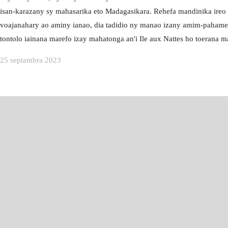
Facebook
In
isan-karazany sy mahasarika eto Madagasikara. Rehefa mandinika ireo
KILALAO
voajanahary ao aminy ianao, dia tadidio ny manao izany amim-pahame
MIKAROKA IRE AUX
tontolo iainana marefo izay mahatonga an'i Ile aux Nattes ho toerana 
NATTES
FITSANGANTSANGANANA
25 septambra 2023
FITSANGANTSANGANANA
KILALAO
KILALAO
NOSYLANG MASSAGE