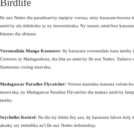
Birdlife
Ile aux Nattes dia paradisan'ny mpijery vorona, misy karazam-borona 
amin'ny ala mikitroka sy ny morontsiraka. Ny sasany amin'ireo karaza
hitanao dia ahitana:
Voromailala Manga Kaomoro:
Ity karazana voromailala tsara tarehy 
Comores sy Madagasikara, dia hita ao amin'ny Ile aux Nattes. Tadiav
fiantsoana cooing miavaka.
PIZZ'AU
Madagascar Paradise Flycatcher:
Vorona manaitra manana volom-bor
marevaka, ny Madagascar Paradise Flycatcher dia malaza amin'ny fam
tarehy.
Seychelles Kestrel:
Na dia tsy fahita firy aza, ity karazana falcon kely 
PIZZ'AU
akaiky ary mitsidika an'i Ile aux Nattes indraindray.