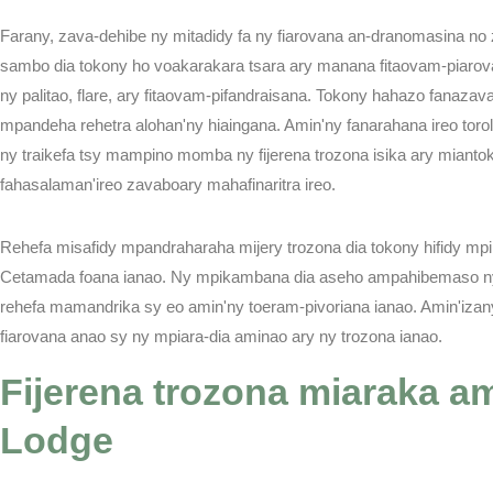
Farany, zava-dehibe ny mitadidy fa ny fiarovana an-dranomasina no 
TEAM AU
sambo dia tokony ho voakarakara tsara ary manana fitaovam-piarov
ny palitao, flare, ary fitaovam-pifandraisana. Tokony hahazo fanaz
mpandeha rehetra alohan'ny hiaingana. Amin'ny fanarahana ireo torol
ny traikefa tsy mampino momba ny fijerena trozona isika ary mianto
fahasalaman'ireo zavaboary mahafinaritra ireo.
TEAM AU
Rehefa misafidy mpandraharaha mijery trozona dia tokony hifidy m
Cetamada foana ianao. Ny mpikambana dia aseho ampahibemaso 
rehefa mamandrika sy eo amin'ny toeram-pivoriana ianao. Amin'izan
fiarovana anao sy ny mpiara-dia aminao ary ny trozona ianao.
Fijerena trozona miaraka am
Lodge