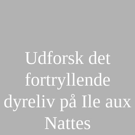
ØKO-
LODGE
OPHOLD PÅ
AURORA
ØKO-
VORES
Udforsk det
LODGE
VÆRELSER
OPHOLD PÅ
AURORA
fortryllende
KOMFORT-
BUNGALOW
VORES
dyreliv på Ile aux
VÆRELSER
FAMILIE-
BUNGALOW
Nattes
KOMFORT-
BUNGALOW