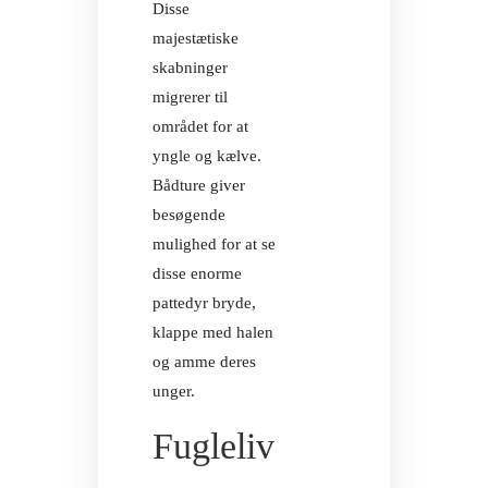
Disse
majestætiske
skabninger
migrerer til
området for at
yngle og kælve.
Bådture giver
besøgende
mulighed for at se
Facebook
In
disse enorme
AKTIVITETER
pattedyr bryde,
OPLEV ILE
klappe med halen
AUX NATTES
og amme deres
unger.
Facebook
In
UDFLUGTER
Fugleliv
AKTIVITETER
OPLEV ILE
AUX NATTES