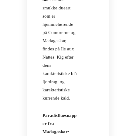
Instagram
smukke dueart,
som er
OM AUR
hjemmehørende
på Comorerne og
Madagaskar,
findes på Ile aux
Nattes. Kig efter
dens
karakteristiske blå
fjerdragt og
karakteristiske
kurrende kald.
Paradisfluesnapp
er fra
Madagaskar: