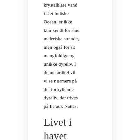
krystalklare vand
i Det Indiske
Ocean, er ikke
kun kendt for sine
maleriske strande,
men også for sit
mangfoldige og
AURORA
unikke dyreliv. I
denne artikel vil
vi se nærmere på
det fortryllende
dyreliv, der trives
AURORA
på Ile aux Nattes.
Livet i
havet