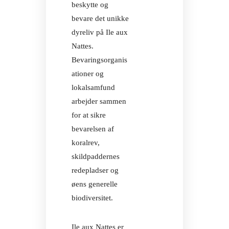
beskytte og
bevare det unikke
dyreliv på Ile aux
Nattes.
Bevaringsorganis
ationer og
Facebook
In
lokalsamfund
KONTAKT
arbejder sammen
BOOK
for at sikre
NU
bevarelsen af
koralrev,
Facebook
In
skildpaddernes
KONTAKT
redepladser og
BOOK
øens generelle
NU
biodiversitet.
Ile aux Nattes er