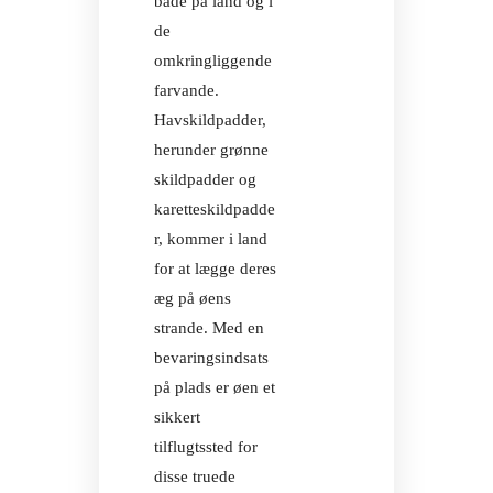
både på land og i
de
omkringliggende
farvande.
Havskildpadder,
herunder grønne
ILE AUX N
skildpadder og
karetteskildpadde
r, kommer i land
for at lægge deres
æg på øens
strande. Med en
bevaringsindsats
på plads er øen et
sikkert
tilflugtssted for
disse truede