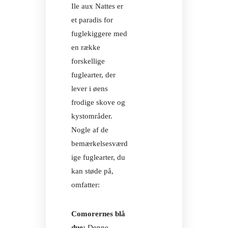
Ile aux Nattes er
AKTIVITETER
et paradis for
fuglekiggere med
UDFLUGTER
en række
NOSYLANG-
forskellige
MASSAGE
fuglearter, der
AKTIVITETER
lever i øens
frodige skove og
FACILITETER
PÅ AURORA
kystområder.
NOSYLANG-
Nogle af de
MASSAGE
bemærkelsesværd
Facebook
ige fuglearter, du
Instagram
kan støde på,
FACILITETER
PÅ AURORA
omfatter:
OM AUR
Comorernes blå
Facebook
due:
Denne