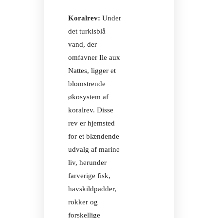
Koralrev:
Under
det turkisblå
vand, der
omfavner Ile aux
Nattes, ligger et
blomstrende
PIZZ'AU
økosystem af
koralrev. Disse
rev er hjemsted
for et blændende
udvalg af marine
liv, herunder
PIZZ'AU
farverige fisk,
havskildpadder,
rokker og
forskellige