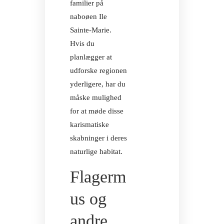
familier på
naboøen Ile
Sainte-Marie.
Hvis du
planlægger at
udforske regionen
yderligere, har du
måske mulighed
for at møde disse
karismatiske
YOGA-RET
skabninger i deres
naturlige habitat.
Flagerm
us og
YOGA-RET
andre