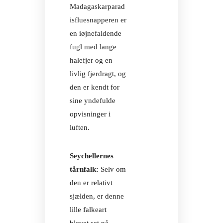
Madagaskarparad
isfluesnapperen er
ØKO-CERTIF
en iøjnefaldende
fugl med lange
halefjer og en
livlig fjerdragt, og
den er kendt for
sine yndefulde
ØKO-CERTIF
opvisninger i
luften.
Seychellernes
tårnfalk:
Selv om
den er relativt
sjælden, er denne
lille falkeart