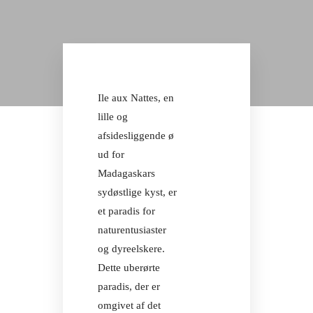
MODERNE
KOMFORT
FAMILIE-
BUNGALOW
Facebook
Instagram
Ile aux Nattes, en
MODERNE
KOMFORT
lille og
AURORA 
afsidesliggende ø
ud for
Madagaskars
Facebook
sydøstlige kyst, er
Instagram
et paradis for
AURORA 
naturentusiaster
og dyreelskere.
Dette uberørte
paradis, der er
omgivet af det