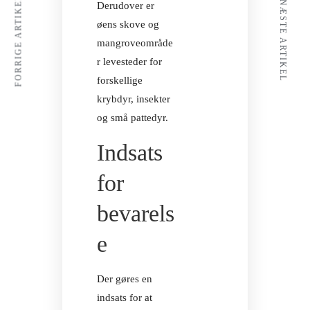
FORRIGE ARTIKEL
NÆSTE ARTIKEL
Derudover er
øens skove og
mangroveområde
TROPISKE BR
r levesteder for
forskellige
krybdyr, insekter
og små pattedyr.
Indsats
for
bevarels
e
Der gøres en
indsats for at