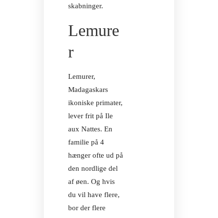
skabninger.
Lemure
r
TEAM AU
Lemurer,
Madagaskars
ikoniske primater,
lever frit på Ile
aux Nattes. En
TEAM AU
familie på 4
hænger ofte ud på
den nordlige del
af øen. Og hvis
du vil have flere,
bor der flere