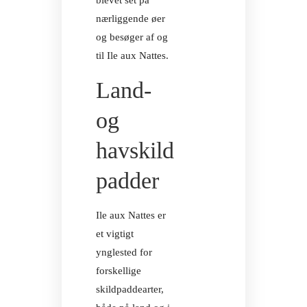
blevet set på
nærliggende øer
og besøger af og
til Ile aux Nattes.
Land-
og
havskild
padder
Ile aux Nattes er
et vigtigt
ynglested for
forskellige
skildpaddearter,
ILE AUX N