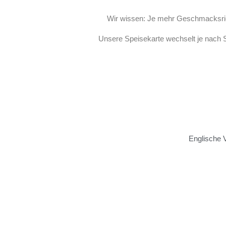
Wir wissen: Je mehr Geschmacksricht
Unsere Speisekarte wechselt je nach S
ENTDECK
ILE AUX
Englische 
ENTDECK
ILE AUX