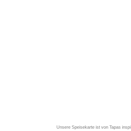
Auroras
EIN AUF
IN AU
Speiseka
GESCHMACKSRICHTUNGEN DE
AURO
AURO
Unsere Speisekarte ist von Tapas inspi