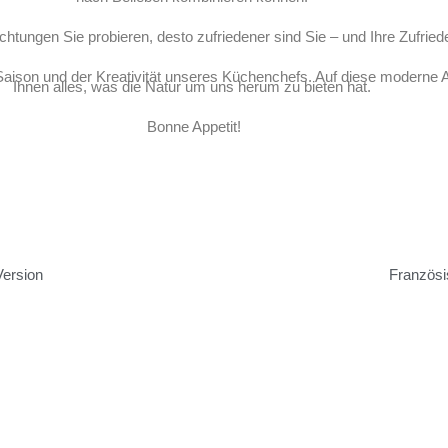
ungen Sie probieren, desto zufriedener sind Sie – und Ihre Zufried
aison und der Kreativität unseres Küchenchefs. Auf diese moderne A
Ihnen alles, was die Natur um uns herum zu bieten hat.
Bonne Appetit!
EN SIE
AUSFLÜGE
AKTIVITÄTEN
NOS
 NATTES
Ma
Version
Französ
EN SIE
AUSFLÜGE
AKTIVITÄTEN
NOS
 NATTES
Ma