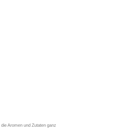
ÖKO-LODGE
ENBUNGAL
MODERNER
OW
KOMFORT
BAR & RESTAURANT
BAR & RESTAURANT
ie die Aromen und Zutaten ganz