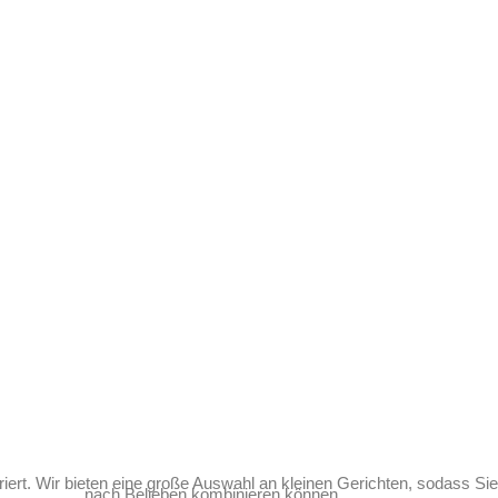
ENTHALT
UNSERE ZIMMER
KOMFORT-
FAMILI
RORA
BUNGALOW
rte
R SAISON
RA RESTO
AURORA BAR
PIZZ'AURORA
RA RESTO
AURORA BAR
PIZZ'AURORA
riert. Wir bieten eine große Auswahl an kleinen Gerichten, sodass S
nach Belieben kombinieren können.