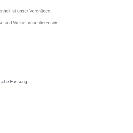
enheit ist unser Vergnügen.
rt und Weise präsentieren wir
AKTIVITÄTEN
YLANG-
EINRICHTUNGEN
ssage
BEI AURORA
AKTIVITÄTEN
ische Fassung
YLANG-
EINRICHTUNGEN
ssage
BEI AURORA
ÜBER