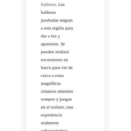
ballenas
. Las
ballenas
jorobadas migran
a esta región para
dar a luz y
aparearse. Se
CERTIFICACIÓN
pueden realizar
excursiones en
barco para ver de
cerca a estas
magníficas
CERTIFICACIÓN
criaturas mientras
rompen y juegan
en el océano, una
experiencia
realmente
sobrecogedora.