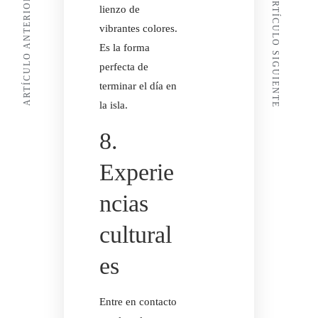
ARTÍCULO SIGUIENTE
ARTÍCULO ANTERIOR
EN
lienzo de
CONTACTO
vibrantes colores.
CON
Es la forma
RESERVE
perfecta de
AHORA
terminar el día en
la isla.
8.
Experie
ncias
cultural
es
Entre en contacto