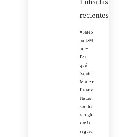
Entradas
recientes
#SafeS
ainteM
arie:
Por
qué
Sainte
Marie e
Ile aux
Nattes
son los
refugio
s más
seguro