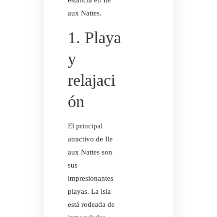
estancia en Ile
aux Nattes.
1. Playa
y
relajaci
ón
PIZZ'AU
El principal
atractivo de Ile
aux Nattes son
sus
PIZZ'AU
impresionantes
playas. La isla
está rodeada de