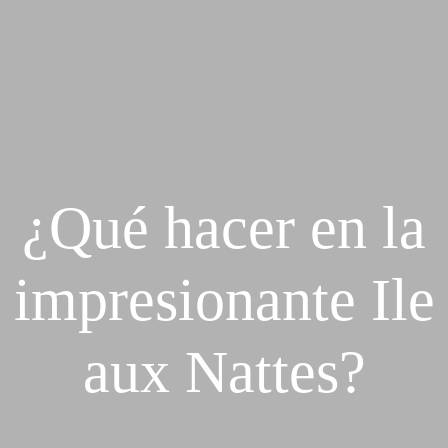
ALOJAMIENTO
ECOLÓGICO
ALOJAMIENTO
EN AURORA
ALOJAMIENTO
NUESTRAS
ECOLÓGICO
HABITACIONES
ALOJAMIENTO
¿Qué hacer en la
EN AURORA
BUNGALOW
impresionante Ile
CONFORT
NUESTRAS
HABITACIONES
aux Nattes?
BUNGALOW
FAMILIAR
BUNGALOW
CONFORT