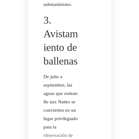
EN AURORA
submarinismo.
SOBRE A
3.
Avistam
Facebook
Instagram
iento de
SOBRE A
ballenas
De julio a
septiembre, las
aguas que rodean
Ile aux Nattes se
convierten en un
lugar privilegiado
para la
observación de