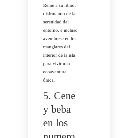
Reme a su ritmo,
disfrutando de la
serenidad del
entorno, e incluso
ILE AUX N
aventúrese en los
manglares del
interior de la isla
para vivir una
ecoaventura
ILE AUX N
única.
5. Cene
y beba
en los
numero