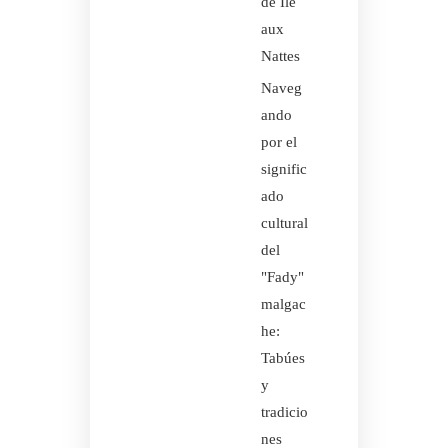
de Ile
aux
Nattes
Naveg
ando
por el
signific
ado
cultural
del
"Fady"
malgac
he:
Tabúes
y
tradicio
nes