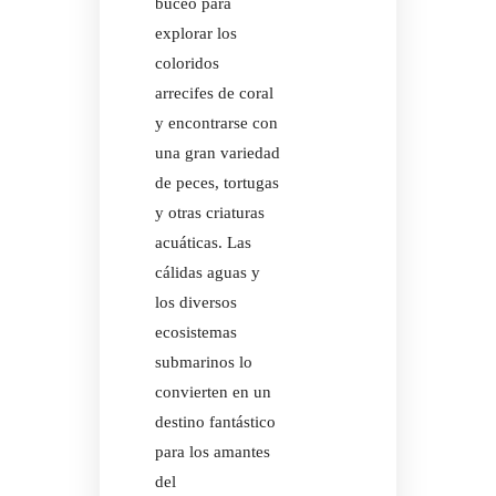
buceo para
DESCUBRE LA
ISLA DE LAS
explorar los
TRENZAS
coloridos
arrecifes de coral
ACTIVIDADES
y encontrarse con
EXCURSIONES
una gran variedad
de peces, tortugas
MASAJE
y otras criaturas
NOSYLANG
acuáticas. Las
ACTIVIDADES
cálidas aguas y
los diversos
INSTALACIONES
ecosistemas
EN AURORA
MASAJE
submarinos lo
NOSYLANG
convierten en un
destino fantástico
Facebook
para los amantes
INSTALACIONES
Instagram
del