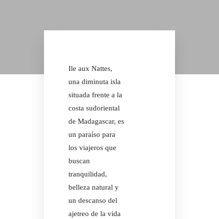
CONFORT
MODERNO
BUNGALOW
FAMILIAR
Facebook
Ile aux Nattes,
Instagram
CONFORT
una diminuta isla
MODERNO
situada frente a la
AURORA 
costa sudoriental
de Madagascar, es
un paraíso para
Facebook
los viajeros que
Instagram
buscan
AURORA 
tranquilidad,
belleza natural y
un descanso del
ajetreo de la vida