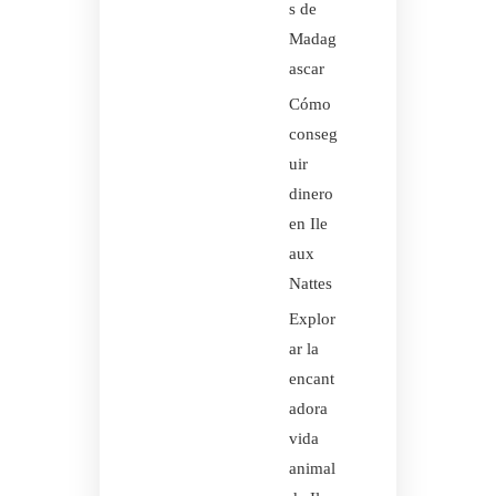
s de
Madag
ascar
Cómo
conseg
uir
dinero
en Ile
aux
Nattes
Explor
ar la
encant
adora
vida
animal