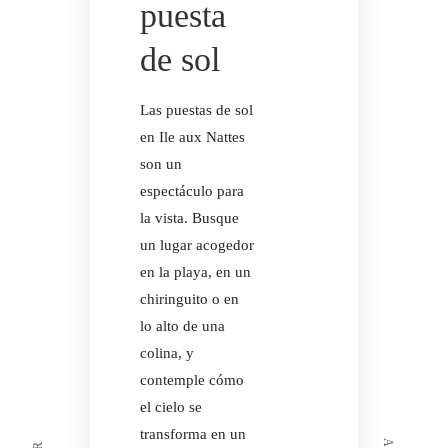
puesta
de sol
Las puestas de sol
en Ile aux Nattes
son un
espectáculo para
la vista. Busque
un lugar acogedor
Facebook
In
en la playa, en un
PÓNGASE
chiringuito o en
EN
lo alto de una
CONTACTO
colina, y
CON
contemple cómo
RESERVE
Facebook
In
el cielo se
PÓNGASE
AHORA
transforma en un