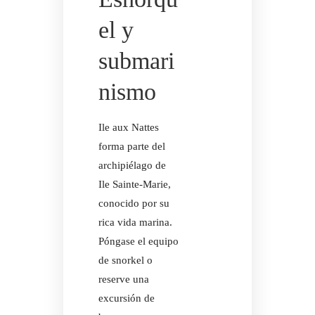
el y
submari
nismo
Ile aux Nattes
forma parte del
archipiélago de
Ile Sainte-Marie,
Facebook
In
conocido por su
ACTIVIDADES
DESCUBRE LA
rica vida marina.
ISLA DE LAS
Póngase el equipo
TRENZAS
de snorkel o
reserve una
Facebook
In
excursión de
ACTIVIDADES
EXCURSIONES